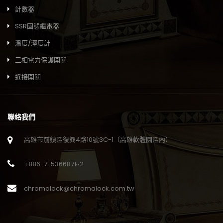
計數器
SSR固態繼電器
溫度/溼度計
三相電力保護開關
近接開關
聯絡我們
高雄市前鎮區復興4路10號3C-1（高雄軟體園區內）
+886-7-5366871~2
chromalock@chromalock.com.tw