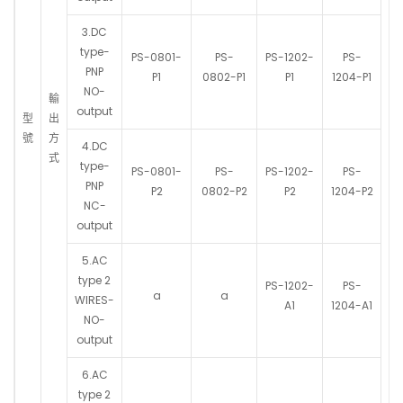
3.DC
type-
PS-0801-
PS-
PS-1202-
PS-
PNP
P1
0802-P1
P1
1204-P1
NO-
輸
output
型
出
號
方
4.DC
式
type-
PS-0801-
PS-
PS-1202-
PS-
PNP
P2
0802-P2
P2
1204-P2
NC-
output
5.AC
type 2
PS-1202-
PS-
a
a
WIRES-
A1
1204-A1
NO-
output
6.AC
type 2