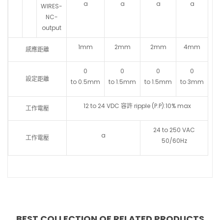
a
a
a
a
WIRES-
NC-
output
1mm
2mm
2mm
4mm
感應距離
0
0
0
0
設定距離
to 0.5mm
to 1.5mm
to 1.5mm
to 3mm
12 to 24 VDC 容許 ripple (P.P):10% max
工作電壓
24 to 250 VAC
a
工作電壓
50/60Hz
BEST COLLECTION OF
RELATED PRODUCTS