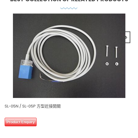
SL-05N / SL-05P 方型近接開關
0 review(s)
0
Product Enquiry
out
of
5