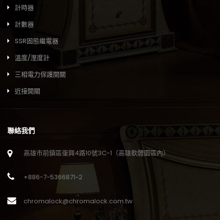
計時器
計數器
SSR固態繼電器
溫度/溼度計
三相電力保護開關
近接開關
聯絡我們
高雄市前鎮區復興4路10號3C-1（高雄軟體園區內）
+886-7-5366871~2
chromalock@chromalock.com.tw