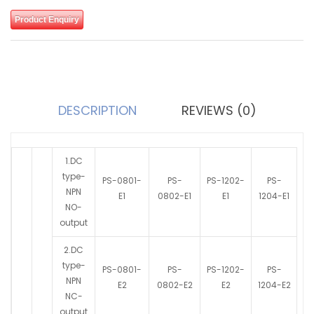
Product Enquiry
DESCRIPTION
REVIEWS (0)
1.DC
type-
PS-0801-
PS-
PS-1202-
PS-
NPN
E1
0802-E1
E1
1204-E1
NO-
output
2.DC
type-
PS-0801-
PS-
PS-1202-
PS-
NPN
E2
0802-E2
E2
1204-E2
NC-
output