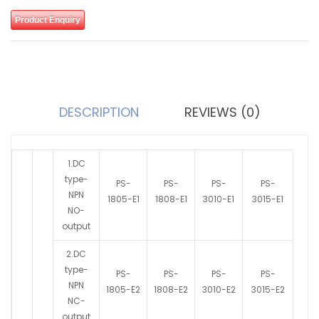
Product Enquiry
DESCRIPTION
REVIEWS (0)
1.DC
type-
PS-
PS-
PS-
PS-
NPN
1805-E1
1808-E1
3010-E1
3015-E1
NO-
output
2.DC
type-
PS-
PS-
PS-
PS-
NPN
1805-E2
1808-E2
3010-E2
3015-E2
NC-
output