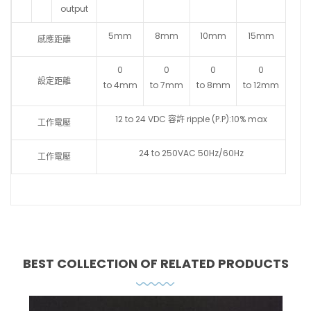
output
5mm
8mm
10mm
15mm
感應距離
0
0
0
0
設定距離
to 4mm
to 7mm
to 8mm
to 12mm
12 to 24 VDC 容許 ripple (P.P):10% max
工作電壓
24 to 250VAC 50Hz/60Hz
工作電壓
BEST COLLECTION OF
RELATED PRODUCTS