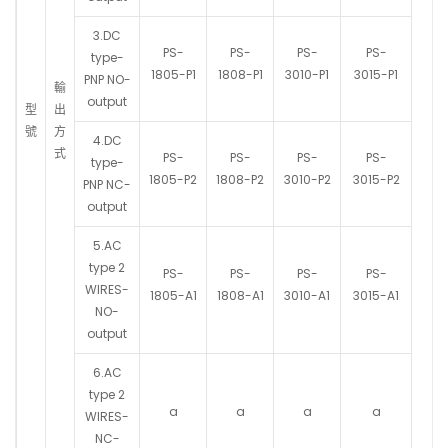
3.DC
PS-
PS-
PS-
PS-
type-
1805-P1
1808-P1
3010-P1
3015-P1
PNP NO-
輸
output
型
出
號
方
4.DC
式
PS-
PS-
PS-
PS-
type-
1805-P2
1808-P2
3010-P2
3015-P2
PNP NC-
output
5.AC
type 2
PS-
PS-
PS-
PS-
WIRES-
1805-A1
1808-A1
3010-A1
3015-A1
NO-
output
6.AC
type 2
a
a
a
a
WIRES-
NC-