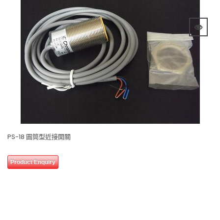
PS-18 圓筒型近接開關
0 review(s)
0
Product Enquiry
out
of
5