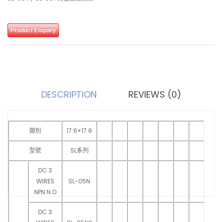
Product Enquiry
DESCRIPTION
REVIEWS (0)
類別
17.6×17.6
型號
SL系列
DC 3
WIRES
SL-05N
NPN N.O
DC 3