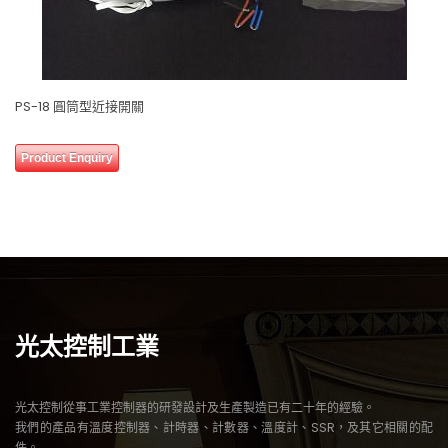
PS-18 圓筒型近接開關
0 review(s)
0
Product Enquiry
out
of
5
光太控制工業
光太控制從事工業控制器的研發設計及生產製造已有二十年的經驗。
我們的產品有溫度控制器、計時器、計數器、溫度計、SSR，及其它相關的配
件。