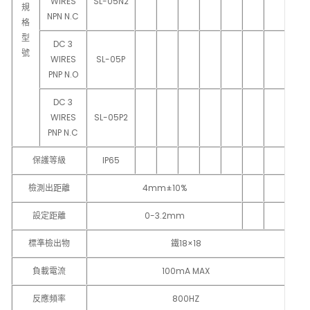
WIRES
SL-05N2
規
NPN N.C
格
型
DC 3
號
WIRES
SL-05P
PNP N.O
DC 3
WIRES
SL-05P2
PNP N.C
保護等級
IP65
檢測出距離
4mm±10%
設定距離
0-3.2mm
標準檢出物
鐵18×18
負載電流
100mA MAX
反應頻率
800HZ