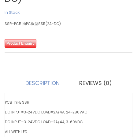
In Stock
SSR-PCB 插PC板型SSR(2A-DC)
Product Enquiry
DESCRIPTION
REVIEWS (0)
PCB TYPE SSR
DC INPUT=3~24VDC LOAD=2A/4A, 24~280VAC
DC INPUT=3~24VDC LOAD=2A/4A, 3~60VDC
ALL WITH LED