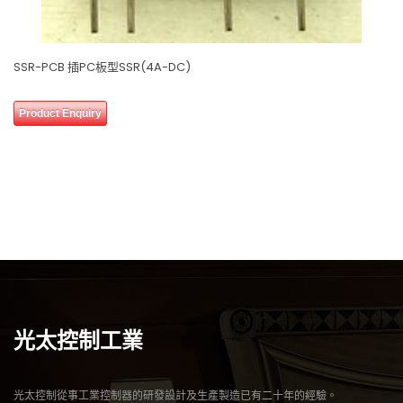
SSR-PCB 插PC板型SSR(4A-DC)
0
Product Enquiry
out
of
0 review(s)
5
光太控制工業
光太控制從事工業控制器的研發設計及生產製造已有二十年的經驗。