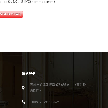
TR-48 旋鈕設定溫控器(48mmx48mm)
0 review(s)
0
Product Enquiry
out
of
PID-72
5
Product 
聯絡我們
高雄市前鎮區復興4路10號3C-1（高雄軟
體園區內）
+886-7-5366871~2