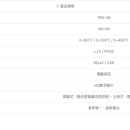
◎ 產品規格
TRD-48
48×48
0~100℃ / 0~200℃ / 0~400℃
J / K / PT100
RELAY / SSR
轉盤設定
LED數字顯示
開關式（適合警報獲訊號控制)、比例式（
業界唯一、創新推出