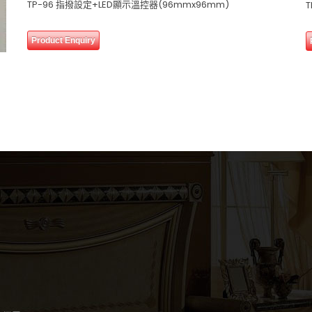
TP-96 指撥設定+LED顯示溫控器(96mmx96mm)
0
Product Enquiry
out
of
5
0 review(s)