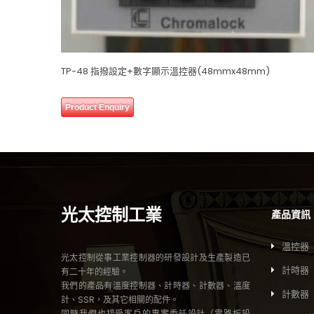
0 review(s)
TP-48 指撥設定+數字顯示溫控器(48mmx48mm)
0
Product Enquiry
out
of
5
光太控制工業
產品資訊
溫控器
光太控制從事工業控制器的研發設計及生產製造已
計時器
有二十年的經驗。
我們的產品有溫度控制器、計時器、計數器、溫度
計數器
計、SSR，及其它相關的配件。
同時我們也接受客戶的專案委託設計（電路板設