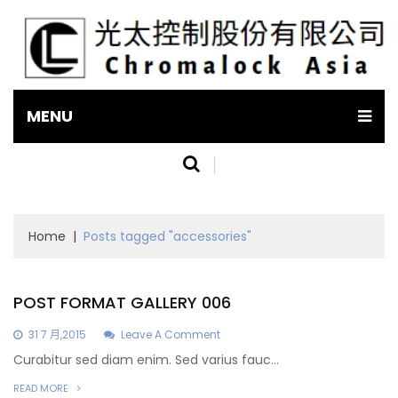
MENU
Home
|
Posts tagged "accessories"
POST FORMAT GALLERY 006
31
7 月,2015
Leave A Comment
Curabitur sed diam enim. Sed varius fauc...
READ MORE