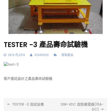
TESTER -3 產品壽命試驗機
28
8 月,2013
K1345630
:
客製產品
客戶委託設計之
產品壽命試驗機
文
TESTER -2 測試設備
SSR-VDC 固態繼電器(10A-
章
DC)